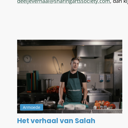
deeljeverhaal@sharingartssociety.com
, dan 
Armoede
Het verhaal van Salah