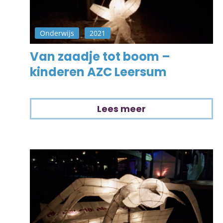
Onderwijs
2021
Van zaadje tot boom –
kinderen AZC Leersum
Lees meer