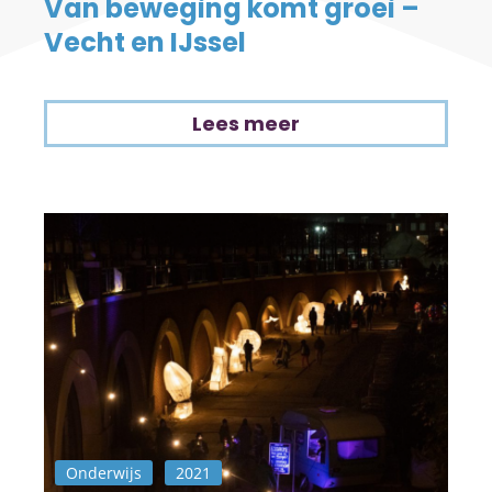
Van beweging komt groei –
Vecht en IJssel
Lees meer
Onderwijs
2021