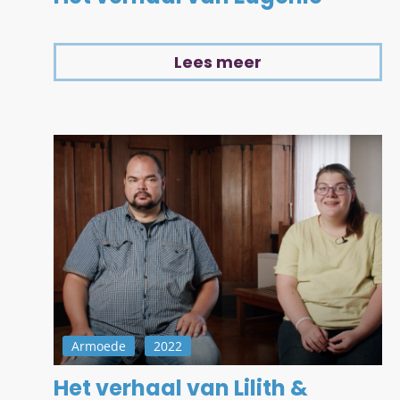
Lees meer
Armoede
2022
Het verhaal van Lilith &