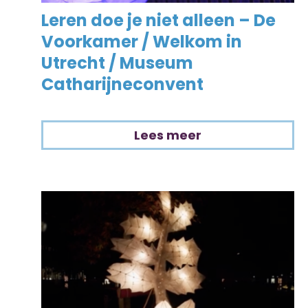
Leren doe je niet alleen – De
Voorkamer / Welkom in
Utrecht / Museum
Catharijneconvent
Lees meer