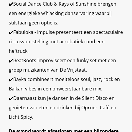
✔️
Social Dance Club & Rays of Sunshine brengen
een energieke w’h’acking danservaring waarbij
stilstaan geen optie is.
✔️Fabuloka - Impulse presenteert een spectaculaire
circusvoorstelling met acrobatiek rond een
heftruck.
✔️BeatRoots improviseert een funky set met een
groep muzikanten van De Vrijstaat.
✔️Bayka combineert moeiteloos soul, jazz, rock en
Balkan-vibes in een onweerstaanbare mix.
✔️Daarnaast kun je dansen in de Silent Disco en
genieten van eten en drinken bij Oproer Café en
Licht Spicy.
De avond wordt afgesloten met een bijzondere